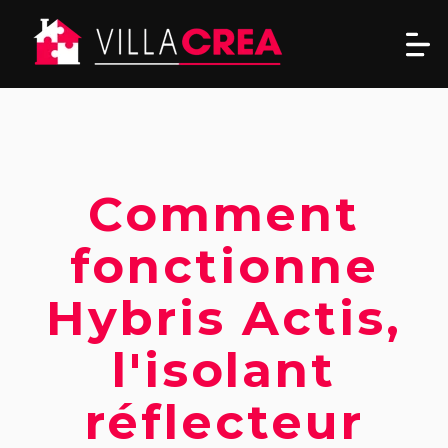
Comment
fonctionne
Hybris Actis,
l'isolant
réflecteur