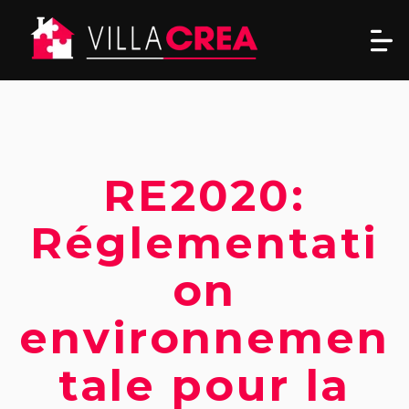
RE2020:
Réglementati
on
environnemen
tale pour la